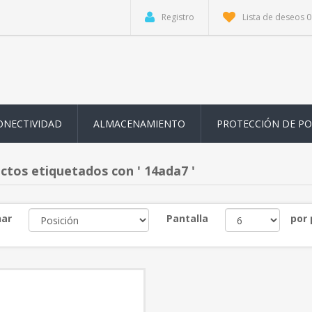
Registro
Lista de deseos
0
ONECTIVIDAD
ALMACENAMIENTO
PROTECCIÓN DE P
ctos etiquetados con ' 14ada7 '
ar
Pantalla
por