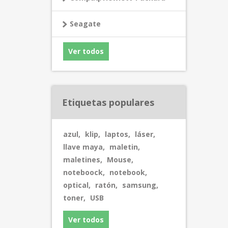
Seagate
Ver todos
Etiquetas populares
azul
,
klip
,
laptos
,
láser
,
llave maya
,
maletin
,
maletines
,
Mouse
,
noteboock
,
notebook
,
optical
,
ratón
,
samsung
,
toner
,
USB
Ver todos