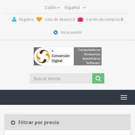
Registro
Lista de deseos
0
Carrito de compras
0
Inicia sesión
Toggl
navig
Filtrar por precio