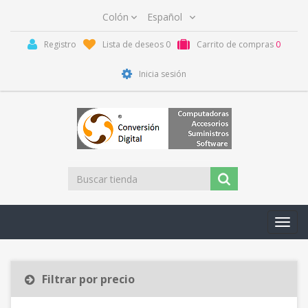
Registro
Lista de deseos
0
Carrito de compras
0
Inicia sesión
Toggl
navig
Filtrar por precio