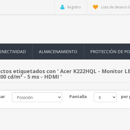
Registro
Lista de deseos
0
ONECTIVIDAD
ALMACENAMIENTO
PROTECCIÓN DE P
ctos etiquetados con ' Acer K222HQL - Monitor LED 
00 cd/m² - 5 ms - HDMI '
ar
Pantalla
por