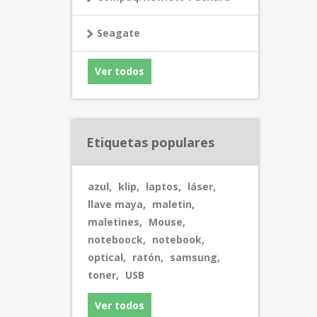
Seagate
Ver todos
Etiquetas populares
azul
,
klip
,
laptos
,
láser
,
llave maya
,
maletin
,
maletines
,
Mouse
,
noteboock
,
notebook
,
optical
,
ratón
,
samsung
,
toner
,
USB
Ver todos