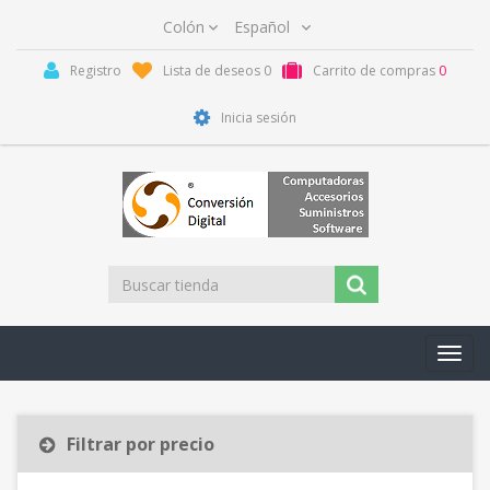
Registro
Lista de deseos
0
Carrito de compras
0
Inicia sesión
Toggl
navig
Filtrar por precio