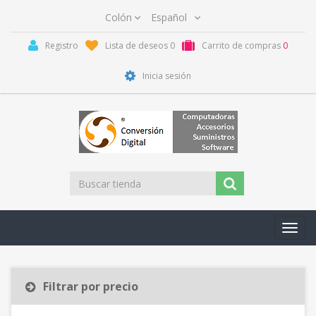
Registro
Lista de deseos
0
Carrito de compras
0
Inicia sesión
Toggl
navig
Filtrar por precio