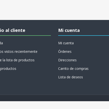
io al cliente
Mi cuenta
da
Mi cuenta
os vistos recientemente
Órdenes
 la lista de productos
Direcciones
productos
Carrito de compras
Lista de deseos
Copyright © 2026 Conversión Digital. Todos los
derechos reservados.