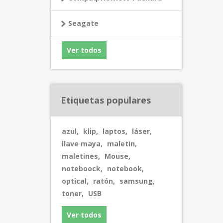
Seagate
Ver todos
Etiquetas populares
azul
,
klip
,
laptos
,
láser
,
llave maya
,
maletin
,
maletines
,
Mouse
,
noteboock
,
notebook
,
optical
,
ratón
,
samsung
,
toner
,
USB
Ver todos