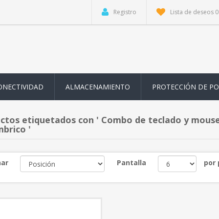
Registro
Lista de deseos
0
ONECTIVIDAD
ALMACENAMIENTO
PROTECCIÓN DE P
ctos etiquetados con ' Combo de teclado y mous
mbrico '
ar
Pantalla
por