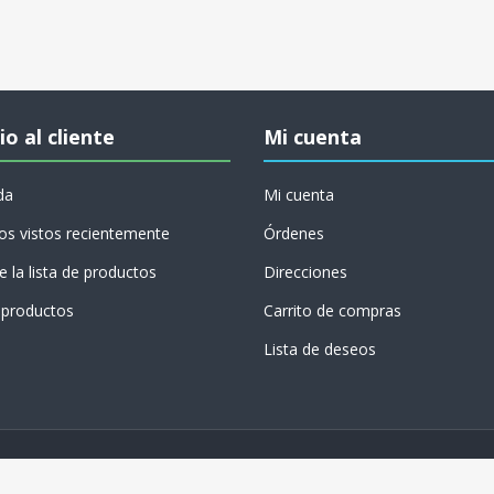
io al cliente
Mi cuenta
da
Mi cuenta
os vistos recientemente
Órdenes
 la lista de productos
Direcciones
productos
Carrito de compras
Lista de deseos
Copyright © 2026 Conversión Digital. Todos los
derechos reservados.