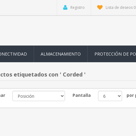
Registro
Lista de deseos
0
ONECTIVIDAD
ALMACENAMIENTO
PROTECCIÓN DE P
ctos etiquetados con ' Corded '
ar
Pantalla
por