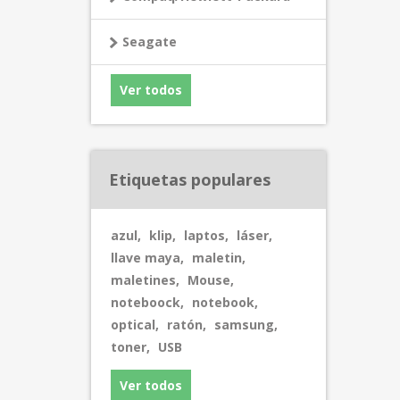
Seagate
Ver todos
Etiquetas populares
azul
,
klip
,
laptos
,
láser
,
llave maya
,
maletin
,
maletines
,
Mouse
,
noteboock
,
notebook
,
optical
,
ratón
,
samsung
,
toner
,
USB
Ver todos