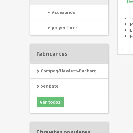
De
Accesorios
T
M
proyectores
B
P
Fabricantes
Compaq/Hewlett-Packard
Seagate
Ver todos
Etiquetas populares