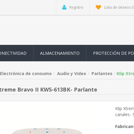
Registro
Lista de deseos
0
ONECTIVIDAD
ALMACENAMIENTO
PROTECCIÓN DE P
Electrónica de consumo
Audio y Video
Parlantes
Klip Xt
Xtreme Bravo II KWS-613BK- Parlante
Klip Xtre
canales-
Fabrican