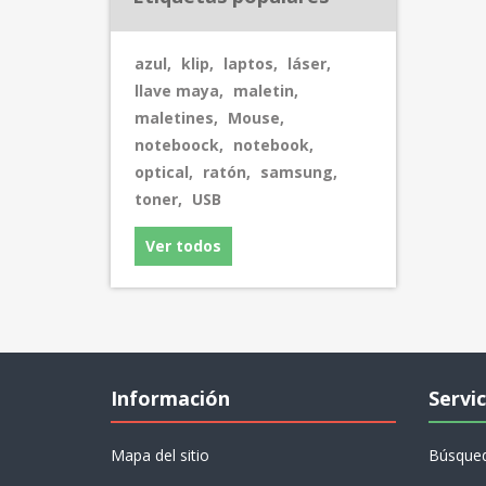
azul
,
klip
,
laptos
,
láser
,
llave maya
,
maletin
,
maletines
,
Mouse
,
noteboock
,
notebook
,
optical
,
ratón
,
samsung
,
toner
,
USB
Ver todos
Información
Servic
Mapa del sitio
Búsque