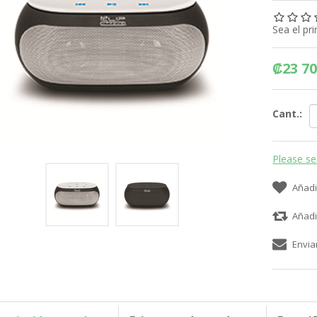
Sea el pr
₡23 70
Cant.:
Please se
Añadi
Añadi
Envia