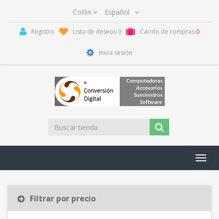
Registro
Lista de deseos
0
Carrito de compras
0
Inicia sesión
Toggl
navig
Filtrar por precio