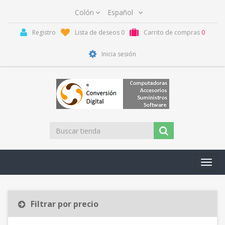
Registro
Lista de deseos
0
Carrito de compras
0
Inicia sesión
Toggl
navig
Filtrar por precio