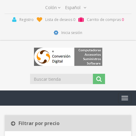
Registro
Lista de deseos
0
Carrito de compras
0
Inicia sesión
Toggl
navig
Filtrar por precio