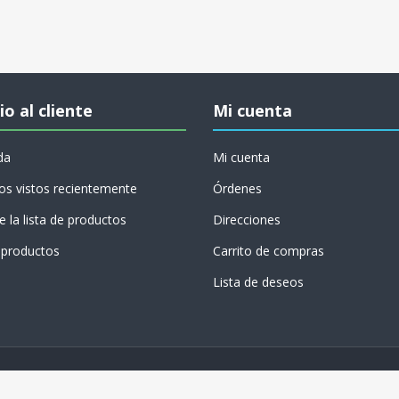
io al cliente
Mi cuenta
da
Mi cuenta
os vistos recientemente
Órdenes
 la lista de productos
Direcciones
productos
Carrito de compras
Lista de deseos
Copyright © 2026 Conversión Digital. Todos los
derechos reservados.