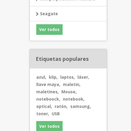
Seagate
Ver todos
Etiquetas populares
azul
,
klip
,
laptos
,
láser
,
llave maya
,
maletin
,
maletines
,
Mouse
,
noteboock
,
notebook
,
optical
,
ratón
,
samsung
,
toner
,
USB
Ver todos