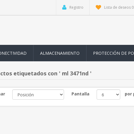
Registro
Lista de deseos
0
ONECTIVIDAD
ALMACENAMIENTO
PROTECCIÓN DE P
ctos etiquetados con ' ml 3471nd '
ar
Pantalla
por