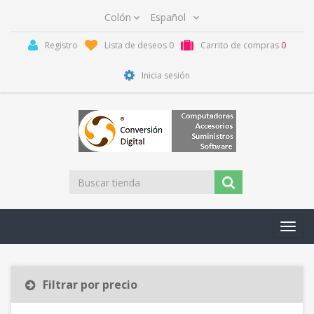
Registro
Lista de deseos
0
Carrito de compras
0
Inicia sesión
Toggl
navig
Filtrar por precio