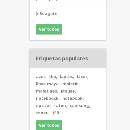
Seagate
Ver todos
Etiquetas populares
azul
,
klip
,
laptos
,
láser
,
llave maya
,
maletin
,
maletines
,
Mouse
,
noteboock
,
notebook
,
optical
,
ratón
,
samsung
,
toner
,
USB
Ver todos