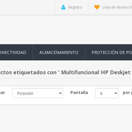
Registro
Lista de deseos
0
ONECTIVIDAD
ALMACENAMIENTO
PROTECCIÓN DE P
ctos etiquetados con ' Multifuncional HP Deskjet 
ar
Pantalla
por