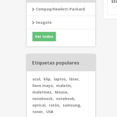
Et
Compaq/Hewlett-Packard
Seagate
Ver todos
Etiquetas populares
azul
,
klip
,
laptos
,
láser
,
llave maya
,
maletin
,
maletines
,
Mouse
,
noteboock
,
notebook
,
optical
,
ratón
,
samsung
,
toner
,
USB