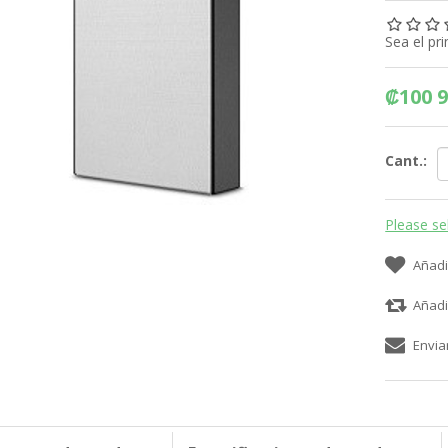
Sea el pr
₡100 9
Cant.:
Please se
Añadi
Añadi
Envia