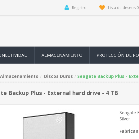
Registro
Lista de deseos
0
ONECTIVIDAD
ALMACENAMIENTO
PROTECCIÓN DE P
Almacenamiento
Discos Duros
Seagate Backup Plus - Exter
te Backup Plus - External hard drive - 4 TB
Seagate B
Silver
Fabrican