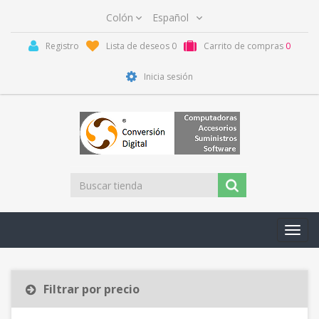
Registro
Lista de deseos
0
Carrito de compras
0
Inicia sesión
Toggl
navig
Filtrar por precio