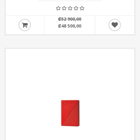
₡52 900,00
₡48 500,00